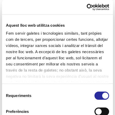
4. DURANT QUANT DE
Aquest lloc web utilitza cookies
TEMPS CONSERVEM LES
Fem servir galetes i tecnologies similars, tant pròpies
com de tercers, per proporcionar certes funcions, allotjar
SEVES DADES
vídeos, integrar xarxes socials i analitzar el trànsit del
PERSONALS?
nostre lloc web. A excepció de les galetes necessàries
per al funcionament d’aquest lloc web, sol·licitarem el
seu consentiment per millorar els nostres serveis a
Les dades personals es conservaran durant els
través de la resta de galetes; no obstant això, la seva
períodes següents:
negativa no limitarà la seva experiència d’usuari al nostre
web. En pot configurar o rebutjar de forma personalitzada
Gestió de sol·licituds i consultes:
Fins a
l’ús prement “Configuracions”. Per a més informació, pot
resoldre la consulta i per un màxim de 12
Selecció
consultar la nostra
Política de Galetes
.
mesos.
Requeriments
de
Suggeriments i reclamacions:
Durant el
consentiment
temps necessari per resoldre la qüestió i
Preferències
fins a 5 anys després de la seva tramitació