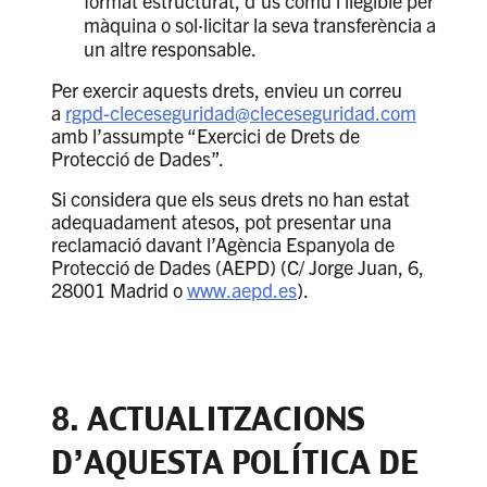
format estructurat, d’ús comú i llegible per
màquina o sol·licitar la seva transferència a
un altre responsable.
Per exercir aquests drets, envieu un correu
a
rgpd-cleceseguridad@cleceseguridad.com
amb l’assumpte “Exercici de Drets de
Protecció de Dades”.
Si considera que els seus drets no han estat
adequadament atesos, pot presentar una
reclamació davant l’Agència Espanyola de
Protecció de Dades (AEPD) (C/ Jorge Juan, 6,
28001 Madrid o
www.aepd.es
).
8. ACTUALITZACIONS
D’AQUESTA POLÍTICA DE