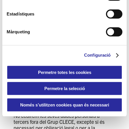
(termini de prescripció d’accions civils
potencials).
Estadístiques
Dades de navegació:
Segons la
configuració de cookies (Per a més
informació, consulti la nostra Política de
Màrqueting
Cookies).
Configuració
5. A QUI COMUNIQUEM
Permetre totes les cookies
LES SEVES DADES
Permetre la selecció
PERSONALS?
Només s’utilitzen cookies quan és necessari
No cedirem les seves dades personals a
tercers fora del Grup CLECE, excepte si és
necessari per obligació legal o per a la