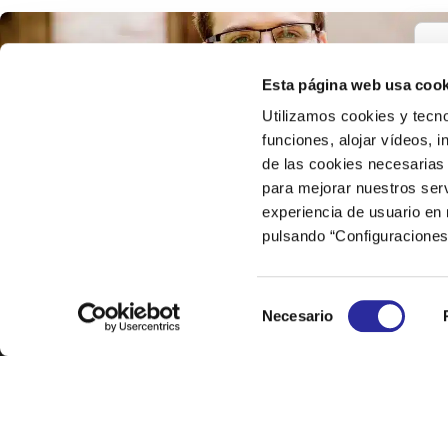
Esta página web usa cook
Utilizamos cookies y tecno
funciones, alojar vídeos, i
de las cookies necesarias 
para mejorar nuestros serv
experiencia de usuario en
pulsando “Configuraciones
Selección
Necesario
de
consentimiento