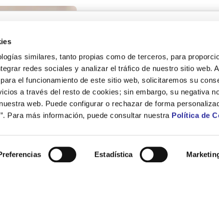
¿Quieres trabajar con nos
ies
logías similares, tanto propias como de terceros, para proporcio
ntegrar redes sociales y analizar el tráfico de nuestro sitio web.
Accede a nuestro canal de empleo para ver las ofertas labor
más se ajuste a tu perfil.
para el funcionamiento de este sitio web, solicitaremos su cons
icios a través del resto de cookies; sin embargo, su negativa no
Canal de Empleo
 nuestra web. Puede configurar o rechazar de forma personaliza
”. Para más información, puede consultar nuestra
Política de 
Preferencias
Estadística
Marketin