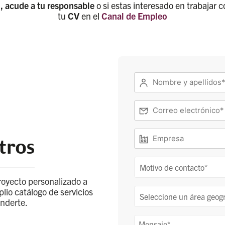
 acude a tu responsable
o si estas interesado en trabajar 
tu
CV
en el
Canal de Empleo
Nombre
y
apellidos
Correo
(Obligatorio)
electrónico*
(Obligatorio)
Empresa
tros
Motivo
Motivo de contacto*
de
royecto personalizado a
contacto
lio catálogo de servicios
Seleccione
Seleccione un área geog
(Obligatorio)
enderte.
un
área
Mensaje