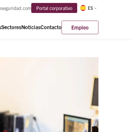
eseguridad.com
Portal corporativo
ES
s
Sectores
Noticias
Contacto
Empleo
gilancia
l Receptora de Alarmas
de servicios de Localización