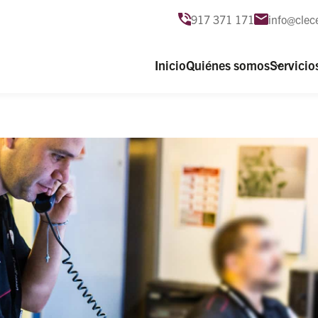
917 371 171
info@clec
Inicio
Quiénes somos
Servicio
Videovi
Centra
Centro 