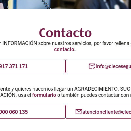
Contacto
ir INFORMACIÓN sobre nuestros servicios, por favor rellena 
contacto
.
917 371 171
info@cleceseg
iente
y quieres hacernos llegar un AGRADECIMIENTO, SU
CIÓN, usa el
formulario
o también puedes contactar con 
900 060 135
atencioncliente@cle