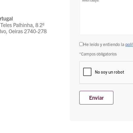
geográfica
(Obligatorio)
(Obligatorio)
rtugal
Teles Palhinha, 8 2º
lvo, Oeiras 2740-278
Checkbox
He leído y entiendo la
polí
(Obligatorio)
*Campos obligatorios