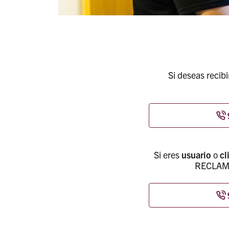
Si deseas recib
Si eres
usuario
o
cl
RECLAMA